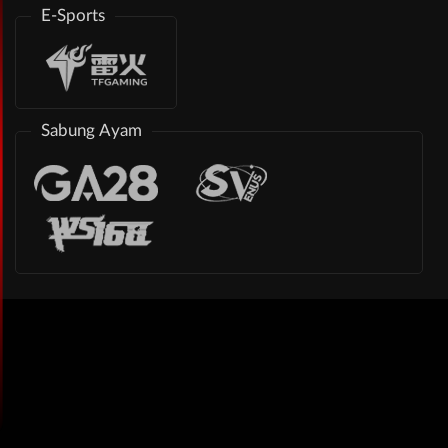
E-Sports
Sabung Ayam