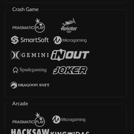
Crash Game
Arcade