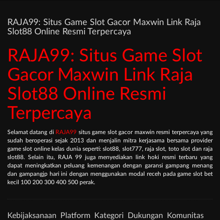
RAJA99: Situs Game Slot Gacor Maxwin Link Raja
Slot88 Online Resmi Terpercaya
RAJA99: Situs Game Slot
Gacor Maxwin Link Raja
Slot88 Online Resmi
Terpercaya
Selamat datang di
RAJA99
situs game slot gacor maxwin resmi terpercaya yang
sudah beroperasi sejak 2013 dan menjalin mitra kerjasama bersama provider
game slot online kelas dunia seperti: slot88, slot777, raja slot, toto slot dan raja
slot88. Selain itu, RAJA 99 juga menyediakan link hoki resmi terbaru yang
dapat meningkatkan peluang kemenangan dengan garansi gampang menang
dan gampangjp hari ini dengan menggunakan modal receh pada game slot bet
kecil 100 200 300 400 500 perak.
Kebijaksanaan
Platform
Kategori
Dukungan
Komunitas