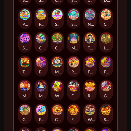
Super Powerful
SUPER GEMS
CHALLENGE・FU LU SHOU XI
Super Win
CAISHEN DADDY
Double Happiness
Piggy Master
PYRAMID OF FLAMES
SUGAR BOOM
SUPER LUCKY
NECROMANCER SHA
CAISHEN-LUCKY SPREAD
Super Rich
CUBE?
Challenge・Mayan Calendar
MYSTIC LEGEND 2
The Empire
Lucky Poker 2
Tomb Treasure
Burlesque 2
MASTER HAHA
Rat of Wealth
FEATURE BUY - Golden Pig
FANTASY - SOUTHEAST ASIA
Money Meow
Madame Caroline
What The FA
Fa Fa Monkey
Rich & Happy
Glorious Kingdom
Golden Week
PS Club
Challenge・Golden Pig
Fortune Teller
Who's The Boss
Super Boom