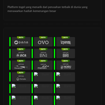
Platform togel yang menarik dari perusahan terbaik di dunia yang
menawarkan hadiah kemenangan besar