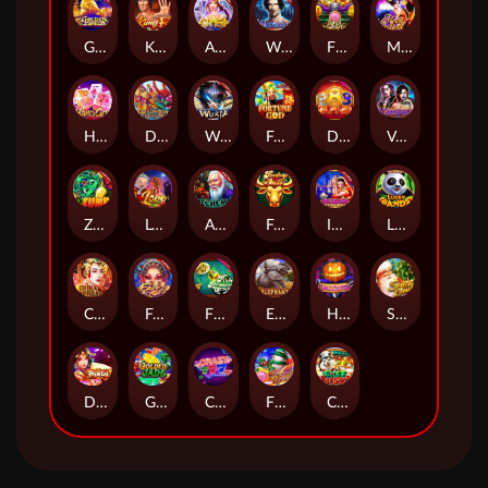
Golden Zongzi
KungFu
Athena
Werewolf
FEATURE BUY・SUPER POWERFUL
Moon Festival
Hand Of God
Dragon Boat Festival
Wu Xia
Fortune God
DA FU GUI
Vampire
ZUMA
Love
Alchemy
Fortune Bull
India Treasure
Lucky Panda
China Empress
Face Off
Fish Prawn Crab
Elephant
Halloween
Santa Claus
DIAO CHAN FA DA CAI
GOLDEN JADE
Crazy 777
FEATURE BUY・CHRISTMAS EXPRESS
Chef Husky