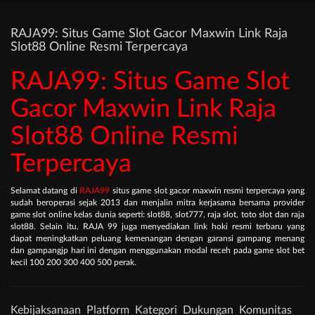
RAJA99: Situs Game Slot Gacor Maxwin Link Raja
Slot88 Online Resmi Terpercaya
RAJA99: Situs Game Slot
Gacor Maxwin Link Raja
Slot88 Online Resmi
Terpercaya
Selamat datang di
RAJA99
situs game slot gacor maxwin resmi terpercaya yang
sudah beroperasi sejak 2013 dan menjalin mitra kerjasama bersama provider
game slot online kelas dunia seperti: slot88, slot777, raja slot, toto slot dan raja
slot88. Selain itu, RAJA 99 juga menyediakan link hoki resmi terbaru yang
dapat meningkatkan peluang kemenangan dengan garansi gampang menang
dan gampangjp hari ini dengan menggunakan modal receh pada game slot bet
kecil 100 200 300 400 500 perak.
Kebijaksanaan
Platform
Kategori
Dukungan
Komunitas