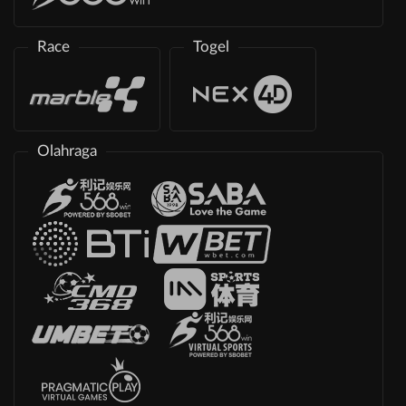
Race
Togel
Olahraga