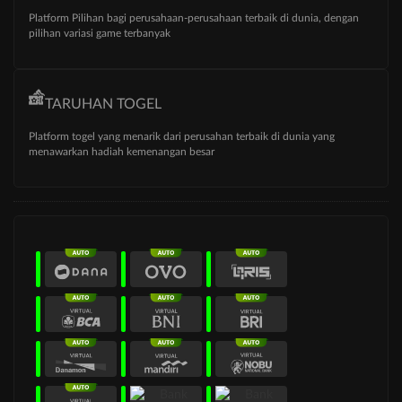
Platform Pilihan bagi perusahaan-perusahaan terbaik di dunia, dengan
pilihan variasi game terbanyak
TARUHAN TOGEL
Platform togel yang menarik dari perusahan terbaik di dunia yang
menawarkan hadiah kemenangan besar