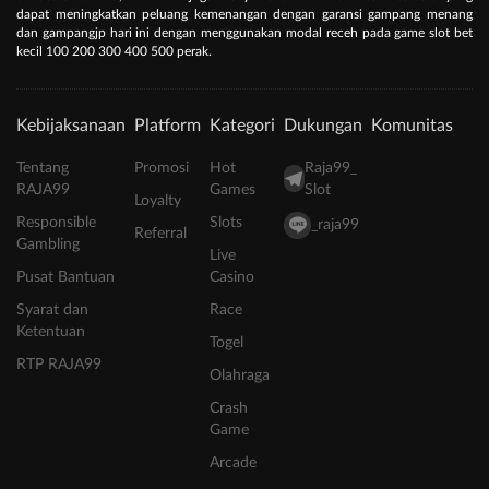
dapat meningkatkan peluang kemenangan dengan garansi gampang menang
dan gampangjp hari ini dengan menggunakan modal receh pada game slot bet
kecil 100 200 300 400 500 perak.
Kebijaksanaan
Platform
Kategori
Dukungan
Komunitas
Tentang
Promosi
Hot
Raja99_
RAJA99
Games
Slot
Loyalty
Responsible
Slots
_raja99
Referral
Gambling
Live
Pusat Bantuan
Casino
Syarat dan
Race
Ketentuan
Togel
RTP RAJA99
Olahraga
Crash
Game
Arcade