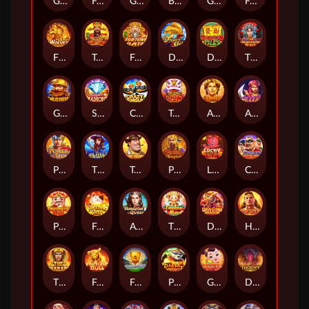
Golden Wuzetian
Fafafa
Great Wealth
Blossom of Fortune
God Of Fortune
Fortune Koi
Flame Wolves
Taichi Fortuna
Fortune Gate
Dragon Gate
Dragon Tiles
The Unsurpassed Grace
Gold Rush
Super Diamond
Crazy Penguin
Taichi Lion Dance
Apollo
Aladdin
Power Of Thor
The LIttle Witch
Train Robber
Persian Empire
Lucky Little Devil
Crazy Thieves
Prosperity 168
Fortune Cat
Amazon Queen
Tianhou Mazu
Dancing Dragon
Heracles
The Pharaoh
Fortune Bull
Frenzyshot
Panda Warrior
Grande Fortune
Dragon Treasure