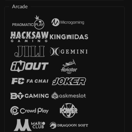
Arcade