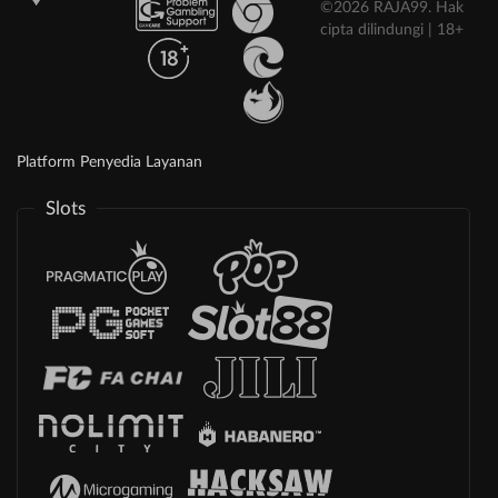
©2026 RAJA99. Hak
cipta dilindungi | 18+
Platform Penyedia Layanan
Slots