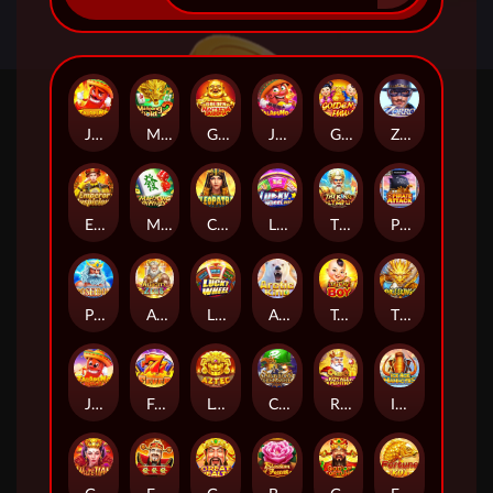
Jalapeno
MahJong Gold 2
Golden Maitreya Buddha
Jalapeno 2
Golden Fuwa
Zorro
Emperor Auspicious
Mahjong Infinity
Cleopatra
Lucky Wheel Deluxe
The King Of Olympus
Pirate Attack
Poseidon
Almighty Zeus
Lucky Wheel
Arctic King
Taichi Boy
Three Kings
Jalapeno Burst
Fever 777
Legend of Aztec
Caribbean Treasure
Royale Expedition
Ice Age Mammoths