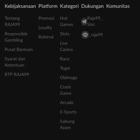
Kebijaksanaan
Platform
Kategori
Dukungan
Komunitas
Tentang
Promosi
Hot
Raja99_
RAJA99
Games
Slot
Loyalty
Responsible
Slots
_raja99
Referral
Gambling
Live
Pusat Bantuan
Casino
Syarat dan
Race
Ketentuan
Togel
RTP RAJA99
Olahraga
Crash
Game
Arcade
E-Sports
Sabung
Ayam