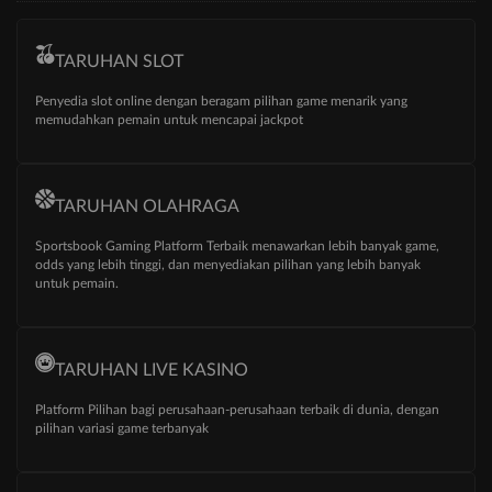
TARUHAN SLOT
Penyedia slot online dengan beragam pilihan game menarik yang
memudahkan pemain untuk mencapai jackpot
TARUHAN OLAHRAGA
Sportsbook Gaming Platform Terbaik menawarkan lebih banyak game,
odds yang lebih tinggi, dan menyediakan pilihan yang lebih banyak
untuk pemain.
TARUHAN LIVE KASINO
Platform Pilihan bagi perusahaan-perusahaan terbaik di dunia, dengan
pilihan variasi game terbanyak