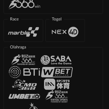
Race
Togel
Olahraga