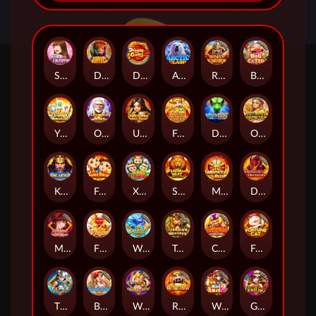
Since I'm here
Diamond buffalo
Dragon Gem2
Arctic Clash
ROMAN WARRIOR
Big Eater
Yuanbao Mahjong
Olympus - Zeus
Unparalleled Phoenix Dynasty
Fortune's Treasure
Dragon777
OLYMPUS DEMETER
KING ARTHUR
Fuwa Baoxi
X'Mas LABUBU
SAFARI HEAT 2-MULTIPLY FUN
Money Rush
Dragon’s Treasures
Mansion Battle Royale
Fire Dragon
Water Dragon
Treasure Hunters
Circus-Lucky Mix
Fortune Cat
Time Machine
Beach Baby
Wonderland
Rich Fortune
Weird Xmas2
Gold Fairy 2