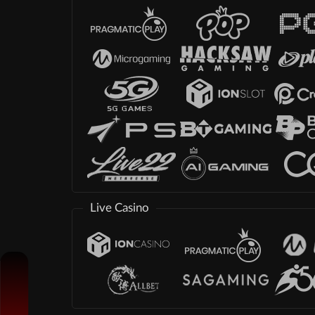
Live Casino