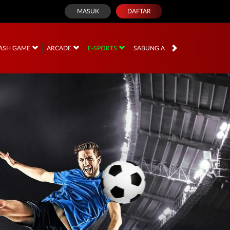
MASUK
DAFTAR
PROMOSI
ASH GAME
ARCADE
E-SPORTS
SABUNG AYAM