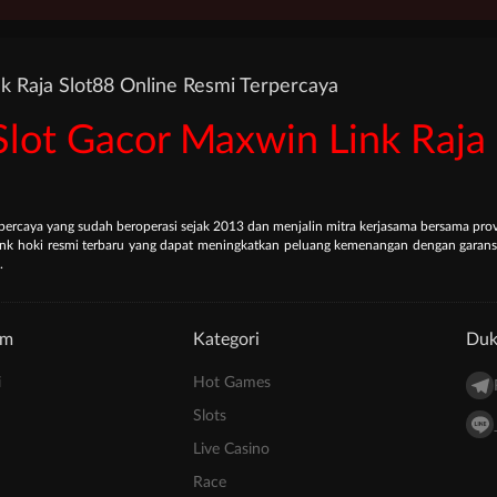
k Raja Slot88 Online Resmi Terpercaya
lot Gacor Maxwin Link Raja
ercaya yang sudah beroperasi sejak 2013 dan menjalin mitra kerjasama bersama provider
an link hoki resmi terbaru yang dapat meningkatkan peluang kemenangan dengan ga
.
rm
Kategori
Duk
i
Hot Games
Slots
Live Casino
Race