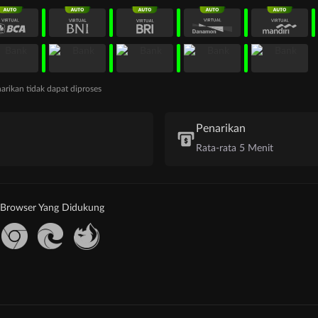
arikan tidak dapat diproses
Penarikan
Rata-rata 5 Menit
Browser Yang Didukung