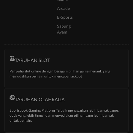
Arcade
E-Sports
Sabung
Ayam
TARUHAN SLOT
Penyedia slot online dengan beragam pilihan game menarik yang
memudahkan pemain untuk mencapai jackpot
TARUHAN OLAHRAGA
Sportsbook Gaming Platform Terbaik menawarkan lebih banyak game,
odds yang lebih tinggi, dan menyediakan pilihan yang lebih banyak
untuk pemain.