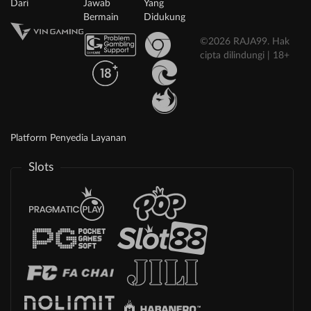
Dari
Jawab
Yang
Bermain
Didukung
©2026 RAJA99. Hak
cipta dilindungi | 18+
Platform Penyedia Layanan
Slots