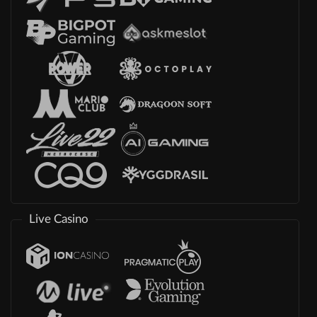
Live Casino