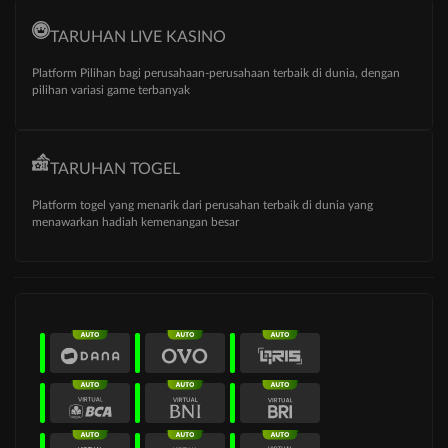
TARUHAN LIVE KASINO
Platform Pilihan bagi perusahaan-perusahaan terbaik di dunia, dengan
pilihan variasi game terbanyak
TARUHAN TOGEL
Platform togel yang menarik dari perusahan terbaik di dunia yang
menawarkan hadiah kemenangan besar