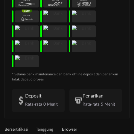
* Selama bank maintenance dan bank offline deposit dan penarikan
tidak dapat diproses
Deposit
Penarikan
Rata-rata 0 Menit
Rata-rata 5 Menit
Bersertifikasi
Tanggung
Browser