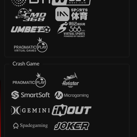
Crash Game