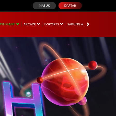
MASUK
DAFTAR
PROMOSI
ASH GAME
ARCADE
E-SPORTS
SABUNG AYAM