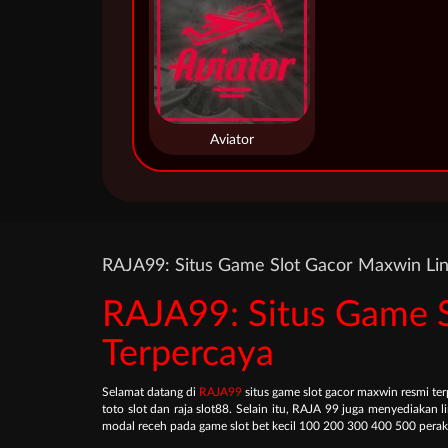
Aviator
RAJA99: Situs Game Slot Gacor Maxwin Lin
RAJA99: Situs Game S
Terpercaya
Selamat datang di
RAJA99
situs game slot gacor maxwin resmi terp
toto slot dan raja slot88. Selain itu, RAJA 99 juga menyediak
modal receh pada game slot bet kecil 100 200 300 400 500 perak