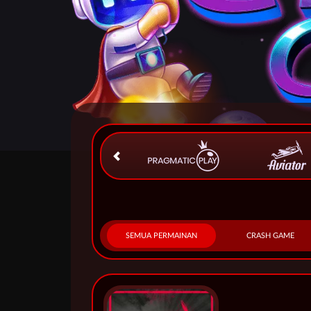
SEMUA PERMAINAN
CRASH GAME