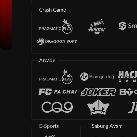
Crash Game
Arcade
E-Sports
Sabung Ayam