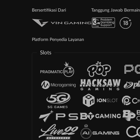
Bersertifikasi Dari
Tanggung Jawab Bermain
Platform Penyedia Layanan
Slots