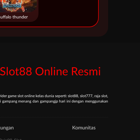
uffalo thunder
 Slot88 Online Resmi
 game slot online kelas dunia seperti: slot88, slot777, raja slot,
ransi gampang menang dan gampangjp hari ini dengan menggunakan
ungan
Komunitas