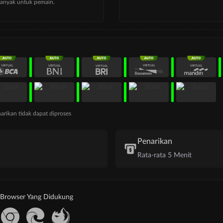
banyak untuk pemain.
arikan tidak dapat diproses
Penarikan
Rata-rata 5 Menit
Browser Yang Didukung