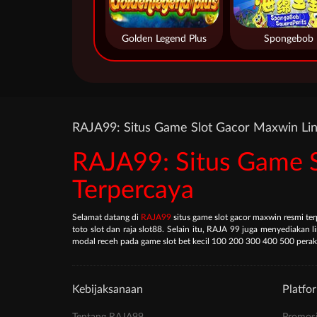
Golden Legend Plus
Spongebob
RAJA99: Situs Game Slot Gacor Maxwin Lin
RAJA99: Situs Game S
Terpercaya
Selamat datang di
RAJA99
situs game slot gacor maxwin resmi terp
toto slot dan raja slot88. Selain itu, RAJA 99 juga menyediak
modal receh pada game slot bet kecil 100 200 300 400 500 perak
Kebijaksanaan
Platfo
Tentang RAJA99
Promos