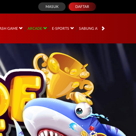
MASUK
DAFTAR
PROMOSI
ASH GAME
ARCADE
E-SPORTS
SABUNG AYAM