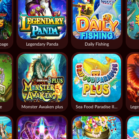
page
Legendary Panda
Daily Fishing
e
Monster Awaken plus
Sea Food Paradise II Plus