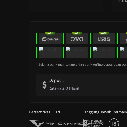
lebih 
* Selama bank maintenance dan bank offline deposit dan pen
Deposit
Rata-rata 0 Menit
Bersertifikasi Dari
Tanggung Jawab Bermain