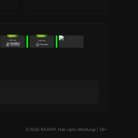
©2026 RAJA99. Hak cipta dilindungi | 18+