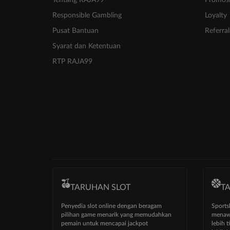
Responsible Gambling
Loyalty
Pusat Bantuan
Referral
Syarat dan Ketentuan
RTP RAJA99
TARUHAN SLOT
T
Penyedia slot online dengan beragam
Sports
pilihan game menarik yang memudahkan
menawa
pemain untuk mencapai jackpot
lebih 