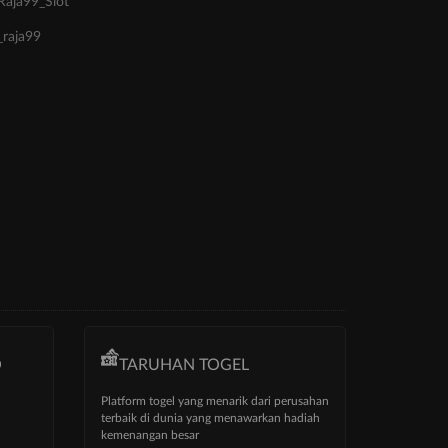
Raja99_Slot
_raja99
O
TARUHAN TOGEL
Platform togel yang menarik dari perusahan
terbaik di dunia yang menawarkan hadiah
kemenangan besar