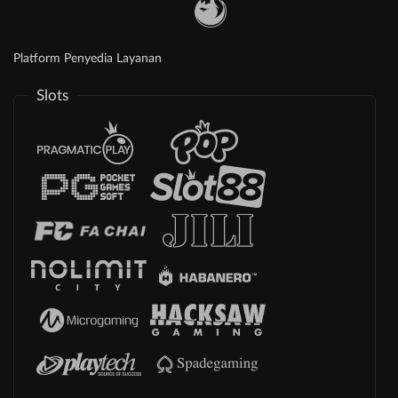
Platform Penyedia Layanan
Slots