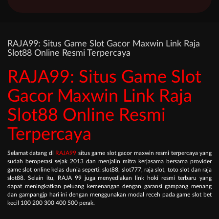
RAJA99: Situs Game Slot Gacor Maxwin Link Raja
Slot88 Online Resmi Terpercaya
RAJA99: Situs Game Slot
Gacor Maxwin Link Raja
Slot88 Online Resmi
Terpercaya
Selamat datang di
RAJA99
situs game slot gacor maxwin resmi terpercaya yang
sudah beroperasi sejak 2013 dan menjalin mitra kerjasama bersama provider
game slot online kelas dunia seperti: slot88, slot777, raja slot, toto slot dan raja
slot88. Selain itu, RAJA 99 juga menyediakan link hoki resmi terbaru yang
dapat meningkatkan peluang kemenangan dengan garansi gampang menang
dan gampangjp hari ini dengan menggunakan modal receh pada game slot bet
kecil 100 200 300 400 500 perak.