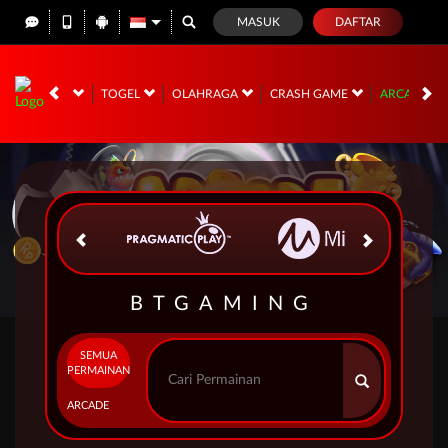
MASUK
DAFTAR
NO
RACE
TOGEL
OLAHRAGA
CRASH GAME
ARCADE
BTGAMING
SEMUA
PERMAINAN
ARCADE