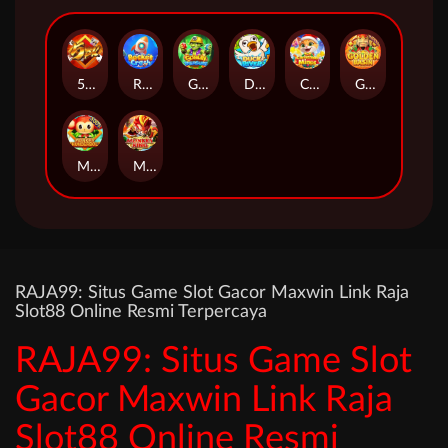
5PK
Rocket Crash
Goblin Treasure
Duck River
Christmas Mines
GOLDEN BASIN
Monkey Thunderbolt
Monkey King
RAJA99: Situs Game Slot Gacor Maxwin Link Raja
Slot88 Online Resmi Terpercaya
RAJA99: Situs Game Slot
Gacor Maxwin Link Raja
Slot88 Online Resmi