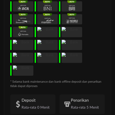
* Selama bank maintenance dan bank offline deposit dan penarikan
tidak dapat diproses
Deposit
Penarikan
Rata-rata 0 Menit
Rata-rata 5 Menit