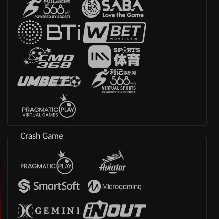
Crash Game