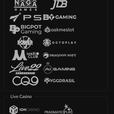
Live Casino